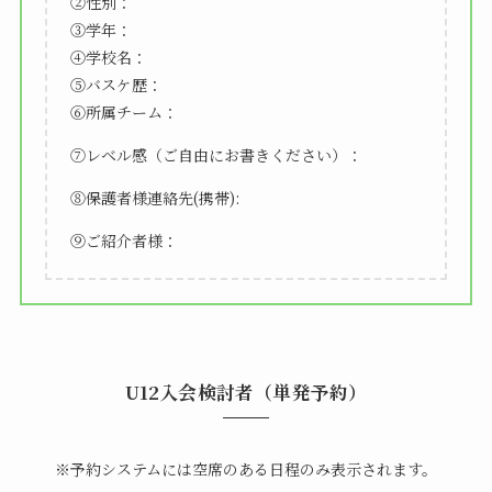
②性別：
③学年：
④学校名：
⑤バスケ歴：
⑥所属チーム：
⑦レベル感（ご自由にお書きください）：
⑧保護者様連絡先(携帯):
⑨ご紹介者様：
U12入会検討者（単発予約）
※予約システムには空席のある日程のみ表示されます。