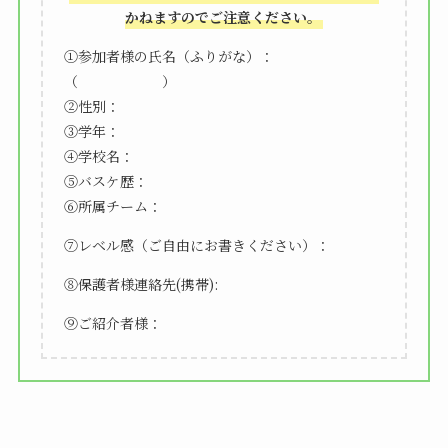
かねますのでご注意ください。
①参加者様の氏名（ふりがな）：
（ ）
②性別：
③学年：
④学校名：
⑤バスケ歴：
⑥所属チーム：
⑦レベル感（ご自由にお書きください）：
⑧保護者様連絡先(携帯):
⑨ご紹介者様：